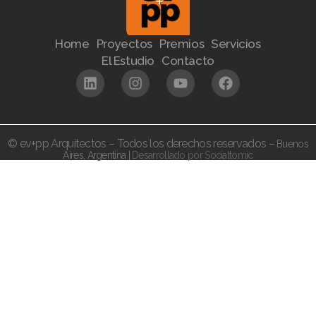
Home
Proyectos
Premios
Servicios
El Estudio
Contacto
© ev+pp Arquitectos – Todos los derechos reservados –
Buenos
Aires,
Argentina |
Desarrollado por Socialtomic