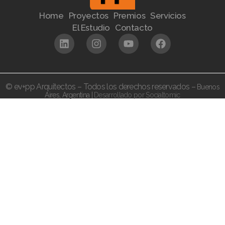
Home
Proyectos
Premios
Servicios
El Estudio
Contacto
© ev+pp Arquitectos – Todos los derechos reservados –
Buenos
Aires,
Argentina |
Desarrollado por Socialtomic