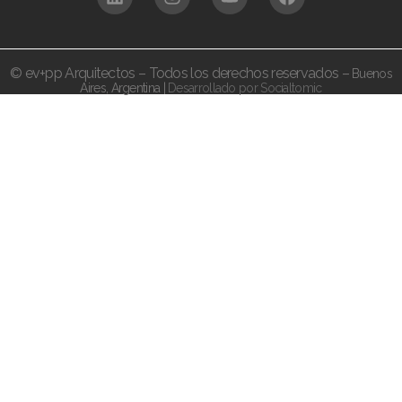
© ev+pp Arquitectos – Todos los derechos reservados –
Buenos
Aires,
Argentina |
Desarrollado por Socialtomic