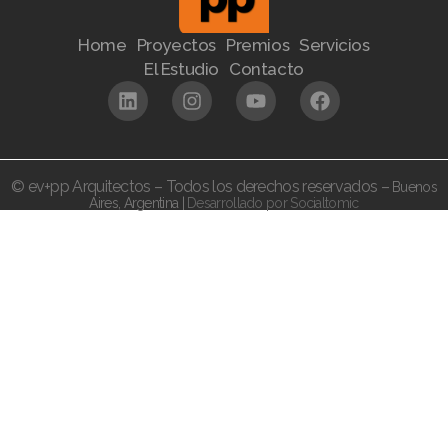
Home
Proyectos
Premios
Servicios
El Estudio
Contacto
© ev+pp Arquitectos – Todos los derechos reservados –
Buenos
Aires,
Argentina |
Desarrollado por Socialtomic