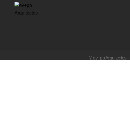
© ev+pp Arquitectos 