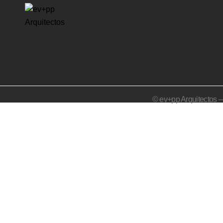
© ev+pp Arquitectos 