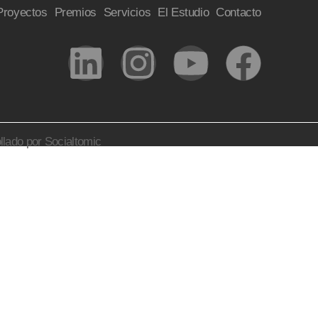
Proyectos
Premios
Servicios
El Estudio
Contacto
llado por Socialtomic