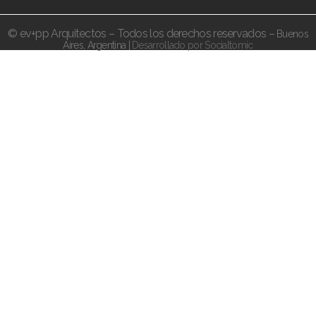
© ev+pp Arquitectos – Todos los derechos reservados –
Buenos
Aires,
Argentina |
Desarrollado por Socialtomic