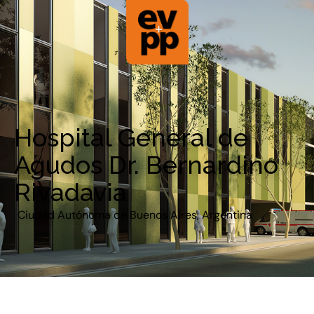
Hospital General de
Agudos Dr. Bernardino
Rivadavia
Ciudad Autónoma de Buenos Aires, Argentina